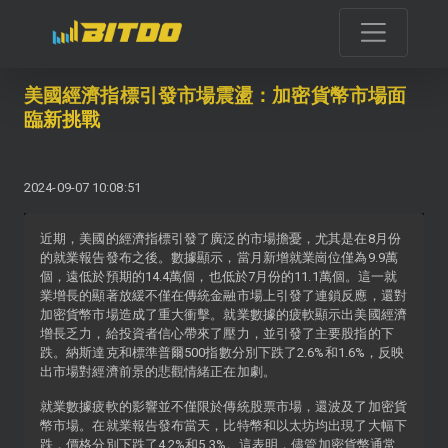
美國經濟指標引發市場震盪：加密貨幣市場面
臨新挑戰
2024-09-07 10:08:51
近期，美國的經濟指標引發了廣泛的市場擔憂，尤其是在8月份
的就業報告發布之後。數據顯示，當月新增就業崗位僅為9.9萬
個，遠低於預期的14.4萬個，也低於7月份的11.1萬個。這一就
業增長的顯著放緩不僅在傳統金融市場上引發了連鎖反應，還對
加密貨幣市場造成了重大衝擊。就業數據的疲軟顯示出美國經濟
增長乏力，給投資者信心帶來了壓力，並引發了主要股指的下
跌。納斯達克和標準普爾500指數分別下跌了2.6%和1.6%，反映
出市場對經濟前景的悲觀情緒正在加劇。
就業數據疲軟的影響並不僅限於傳統股票市場，還波及了加密貨
幣市場。在就業報告發布當天，比特幣和以太坊均出現了大幅下
跌，價格分別下跌了4.2%和5.3%。這表明，儘管加密貨幣通常