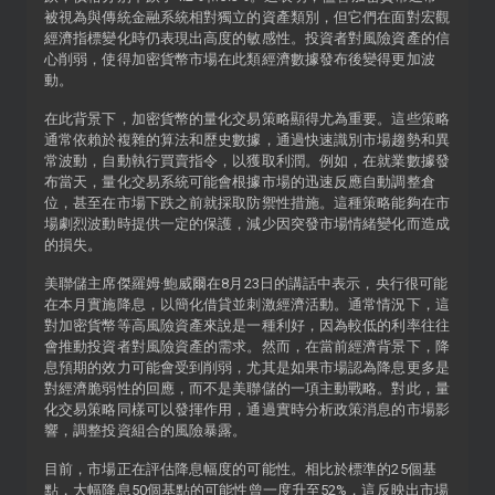
被視為與傳統金融系統相對獨立的資產類別，但它們在面對宏觀
經濟指標變化時仍表現出高度的敏感性。投資者對風險資產的信
心削弱，使得加密貨幣市場在此類經濟數據發布後變得更加波
動。
在此背景下，加密貨幣的量化交易策略顯得尤為重要。這些策略
通常依賴於複雜的算法和歷史數據，通過快速識別市場趨勢和異
常波動，自動執行買賣指令，以獲取利潤。例如，在就業數據發
布當天，量化交易系統可能會根據市場的迅速反應自動調整倉
位，甚至在市場下跌之前就採取防禦性措施。這種策略能夠在市
場劇烈波動時提供一定的保護，減少因突發市場情緒變化而造成
的損失。
美聯儲主席傑羅姆·鮑威爾在8月23日的講話中表示，央行很可能
在本月實施降息，以簡化借貸並刺激經濟活動。通常情況下，這
對加密貨幣等高風險資產來說是一種利好，因為較低的利率往往
會推動投資者對風險資產的需求。然而，在當前經濟背景下，降
息預期的效力可能會受到削弱，尤其是如果市場認為降息更多是
對經濟脆弱性的回應，而不是美聯儲的一項主動戰略。對此，量
化交易策略同樣可以發揮作用，通過實時分析政策消息的市場影
響，調整投資組合的風險暴露。
目前，市場正在評估降息幅度的可能性。相比於標準的25個基
點，大幅降息50個基點的可能性曾一度升至52%，這反映出市場