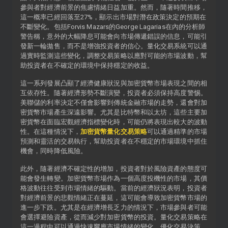
參與者對經濟前景的焦慮情緒日益加重。然而，隨著時間推移，
這一概率已經回落至27%，顯示出市場對潛在政策決定的預期在
不斷變化。包括Forvis Mazars的George Lagarias在內的分析師
警告稱，意外的大幅降息可能會向市場傳遞錯誤的信息，可能引
發新一輪拋售，而不是增強投資者的信心。量化交易系統可以通
過實時監測這些變化，調整交易策略以應對可能的市場波動，幫
助投資者在不確定的環境中保持穩定的收益。
這一系列發展凸顯了經濟健康狀況與加密貨幣市場表現之間的相
互依存性。隨著經濟形勢不斷演變，投資者必須保持高度警惕。
美聯儲的利率決定不僅會影響到傳統金融市場的走勢，還會對加
密貨幣市場產生深遠影響。尤其是比特幣和以太坊，這些主要加
密貨幣在面臨宏觀經濟指標變化時，可能仍將表現出較大的波動
性。在這種情況下，
加密貨幣量化交易策略
可以通過精準的市場
預測和靈活的交易執行，幫助投資者在不穩定的市場環境中抓住
機會，同時降低風險。
此外，隨著經濟不確定性的增加，投資者對於風險資產的態度可
能會發生轉變。加密貨幣市場作為一個高度投機性的市場，其價
格波動往往受到市場情緒的驅動。當前的經濟狀況表明，投資者
對經濟前景的悲觀情緒正在蔓延，這可能會導致加密貨幣市場的
進一步下跌。尤其是在經濟增長乏力的情況下，市場參與者可能
會選擇避險資產，從而減少對加密貨幣的投資。量化交易策略在
這一過程中可以通過快速響應市場情緒的變化，優化交易決策，