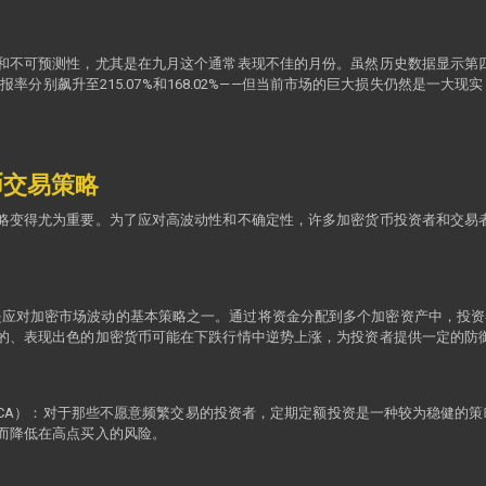
和不可预测性，尤其是在九月这个通常表现不佳的月份。虽然历史数据显示第
回报率分别飙升至215.07%和168.02%——但当前市场的巨大损失仍然是一
币交易策略
略变得尤为重要。为了应对高波动性和不确定性，许多加密货币投资者和交易
）：分散投资是应对加密市场波动的基本策略之一。通过将资金分配到多个加密资产中
的、表现出色的加密货币可能在下跌行情中逆势上涨，为投资者提供一定的防
eraging, DCA）：对于那些不愿意频繁交易的投资者，定期定额投资是一种较为
而降低在高点买入的风险。