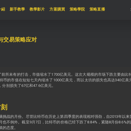
t)
介紹
新手教學
教學影片
方案購買
策略學院
策略直播
与交易策略应对
遇了前所未有的打击，市值缩水了1700亿美元。这次大规模的市场下跌主要由
。比特币的市值在短短七天内缩水了1000亿美元，而以太坊的损失也高达340亿
免，分别损失了67亿和47.6亿美元。
时刻
挑战的月份。尽管比特币在历史上第四季度的表现相对强劲，自2013年以来第
也不例外。截至9月7日，比特币的价格已经下跌了8.84%，紧随8月份8.6
慎的态度。