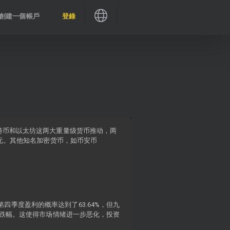
創建一個帳戶
登錄
比特币和以太坊这两大重量级货币推动，两
美元。其他知名加密货币，如币安币
四季度盈利的概率达到了63.64%，但九
%的跌幅。这使得市场情绪进一步恶化，投资