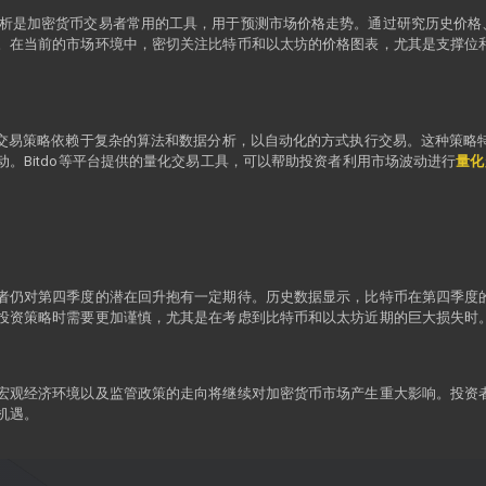
sis）：技术分析是加密货币交易者常用的工具，用于预测市场价格走势。通过研究历
。在当前的市场环境中，密切关注比特币和以太坊的价格图表，尤其是支撑位
ding）：量化交易策略依赖于复杂的算法和数据分析，以自动化的方式执行交易。这
。Bitdo等平台提供的量化交易工具，可以帮助投资者利用市场波动进行
量化
者仍对第四季度的潜在回升抱有一定期待。历史数据显示，比特币在第四季度
投资策略时需要更加谨慎，尤其是在考虑到比特币和以太坊近期的巨大损失时
宏观经济环境以及监管政策的走向将继续对加密货币市场产生重大影响。投资
机遇。