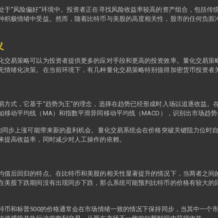
处于“风险偏好”环境中。投资者正在寻找风险收益率较高的资产组合，包括传统
种积极情绪中受益。然而，随着比特币与美股的高度相关性，股市的任何负面
义
化交易策略可以为投资者提供更多的应对手段和更高的投资效率。量化交易策
无情绪化决策。在当前环境下，有几种量化交易策略特别值得加密货币投资者
易方式，它基于“趋势为王”的理念，选择在趋势已经形成时入场以追逐收益。
如移动平均线（MA）和指数平滑异同移动平均线（MACD），识别出市场趋
币的同步上涨可能带来新的盈利机会。量化交易系统会在价格突破关键阻力位时
来提高收益率，同时减少对人工操作的依赖。
均值后回归的特点。在比特币和美股的相关性显著提升的情况下，当两者之间
在美股下跌期间没有出现同步下跌，那么系统可能预判比特币的价格有较大的
特币和标普500的价格通常会在市场情绪一致的情况下保持同步，当其中一个