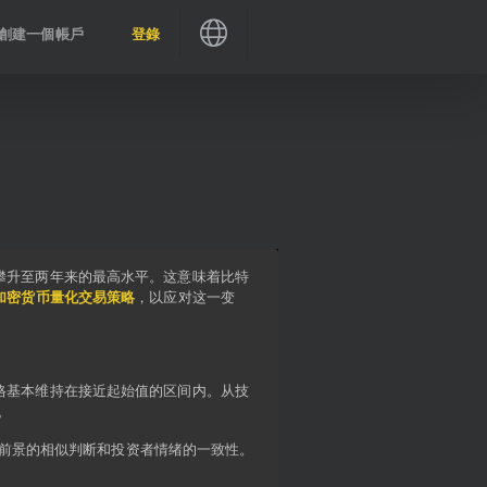
創建一個帳戶
登錄
攀升至两年来的最高水平。这意味着比特
加密货币量化交易策略
，以应对这一变
格基本维持在接近起始值的区间内。从技
。
经济前景的相似判断和投资者情绪的一致性。
。