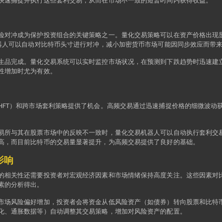
快速捕捉并执行这些套利交易，从而在市场不一致的短暂时间内获得收益。
险对冲成为保护投资组合的关键策略之一。量化交易策略可以在资产价格出现
机器人可以自动对比特币头寸进行对冲，减小加密货币市场可能因同步效应而带
生品完成。量化交易系统可以实时监控市场状况，在预测到下跌趋势时迅速建
性增加时尤为有效。
HFT）和跨市场套利策略提供了机会。高频交易通过迅速捕捉价格的细微波动
易所与其在股票市场中的反映不一致时，量化交易机器人可以自动执行套利交
高，而目前比特币的交易量显著提升，为高频交易提供了良好的基础。
影响
的相关性还需要投资者对宏观经济因素和市场情绪保持高度关注。这些因素对
素的分析得出。
市场风险偏好增加，投资者会将资金从低风险资产（如债券）转向股票和比特
化、通胀数据等）自动调整其交易策略，增加对风险资产的配置。