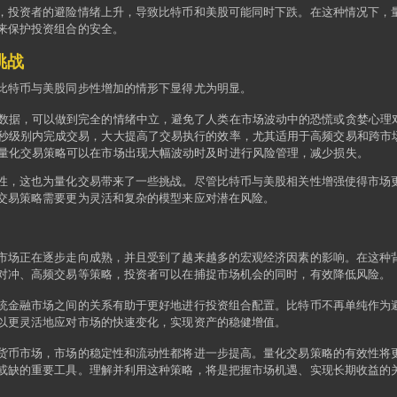
，投资者的避险情绪上升，导致比特币和美股可能同时下跌。在这种情况下，
来保护投资组合的安全。
挑战
比特币与美股同步性增加的情形下显得尤为明显。
数据，可以做到完全的情绪中立，避免了人类在市场波动中的恐慌或贪婪心理
秒级别内完成交易，大大提高了交易执行的效率，尤其适用于高频交易和跨市
量化交易策略可以在市场出现大幅波动时及时进行风险管理，减少损失。
性，这也为量化交易带来了一些挑战。尽管比特币与美股相关性增强使得市场
交易策略需要更为灵活和复杂的模型来应对潜在风险。
市场正在逐步走向成熟，并且受到了越来越多的宏观经济因素的影响。在这种
对冲、高频交易等策略，投资者可以在捕捉市场机会的同时，有效降低风险。
统金融市场之间的关系有助于更好地进行投资组合配置。比特币不再单纯作为
以更灵活地应对市场的快速变化，实现资产的稳健增值。
货币市场，市场的稳定性和流动性都将进一步提高。量化交易策略的有效性将
或缺的重要工具。理解并利用这种策略，将是把握市场机遇、实现长期收益的