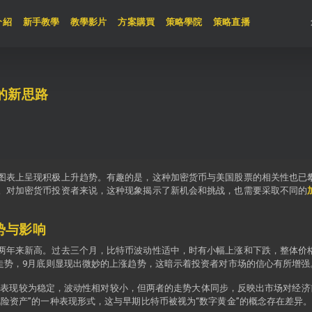
t)
介紹
新手教學
教學影片
方案購買
策略學院
策略直播
的新思路
图表上呈现积极上升趋势。有趣的是，这种加密货币与美国股票的相关性也已
。对加密货币投资者来说，这种现象揭示了新机会和挑战，也需要采取不同的
势与影响
两年来新高。过去三个月，比特币波动性适中，时有小幅上涨和下跌，整体价
的走势，9月底则显现出微妙的上涨趋势，这暗示着投资者对市场的信心有所增强
500）表现较为稳定，波动性相对较小，但两者的走势大体同步，反映出市场对
险资产”的一种表现形式，这与早期比特币被视为“数字黄金”的概念存在差异